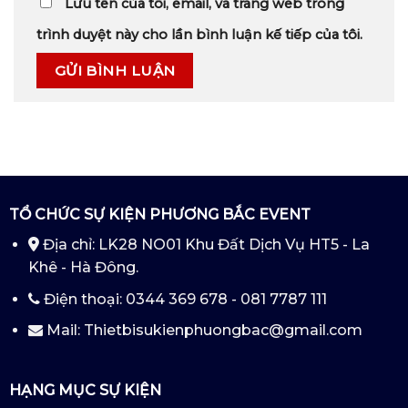
Lưu tên của tôi, email, và trang web trong
trình duyệt này cho lần bình luận kế tiếp của tôi.
TỔ CHỨC SỰ KIỆN PHƯƠNG BẮC EVENT
Địa chỉ: LK28 NO01 Khu Đất Dịch Vụ HT5 - La
Khê - Hà Đông.
Điện thoại: 0344 369 678 - 081 7787 111
Mail: Thietbisukienphuongbac@gmail.com
HẠNG MỤC SỰ KIỆN