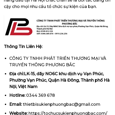
hàng đầu tại Hà Nội chắc chắn sẽ là đối tác đáng tin
cậy cho mọi nhu cầu tổ chức sự kiện của bạn.
Thông Tin Liên Hệ:
CÔNG TY TNHH PHÁT TRIỂN THƯƠNG MẠI VÀ
TRUYỀN THÔNG PHƯƠNG BẮC
Địa chỉ:LK-15, dãy NO6C khu dịch vụ Vạn Phúc,
Phường Vạn Phúc, Quận Hà Đông, Thành phố Hà
Nội, Việt Nam
Hotline:
0344 369 678
Email:
thietbisukienphuongbac@gmail.com
Website:
https://tochucsukienphuongbac.com/