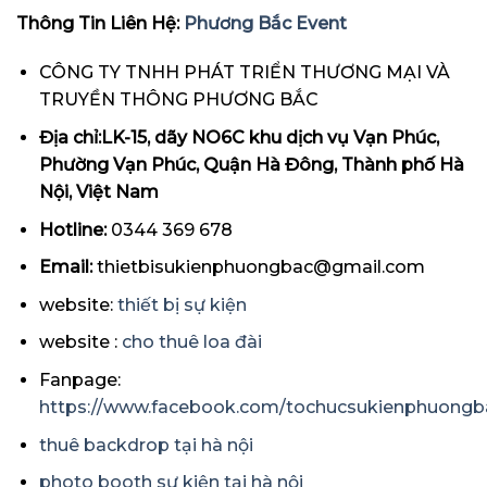
Thông Tin Liên Hệ:
Phương Bắc Event
CÔNG TY TNHH PHÁT TRIỂN THƯƠNG MẠI VÀ
TRUYỀN THÔNG PHƯƠNG BẮC
Địa chỉ:LK-15, dãy NO6C khu dịch vụ Vạn Phúc,
Phường Vạn Phúc, Quận Hà Đông, Thành phố Hà
Nội, Việt Nam
Hotline:
0344 369 678
Email:
thietbisukienphuongbac@gmail.com
website:
thiết bị sự kiện
website :
cho thuê loa đài
Fanpage:
https://www.facebook.com/tochucsukienphuongb
thuê backdrop tại hà nội
photo booth sự kiện tại hà nội