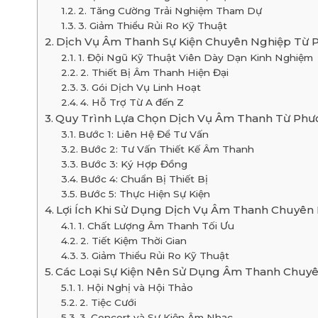
2. Tăng Cường Trải Nghiệm Tham Dự
3. Giảm Thiểu Rủi Ro Kỹ Thuật
Dịch Vụ Âm Thanh Sự Kiện Chuyên Nghiệp Từ 
1. Đội Ngũ Kỹ Thuật Viên Dày Dạn Kinh Nghiệm
2. Thiết Bị Âm Thanh Hiện Đại
3. Gói Dịch Vụ Linh Hoạt
4. Hỗ Trợ Từ A đến Z
Quy Trình Lựa Chọn Dịch Vụ Âm Thanh Từ Phư
Bước 1: Liên Hệ Để Tư Vấn
Bước 2: Tư Vấn Thiết Kế Âm Thanh
Bước 3: Ký Hợp Đồng
Bước 4: Chuẩn Bị Thiết Bị
Bước 5: Thực Hiện Sự Kiện
Lợi Ích Khi Sử Dụng Dịch Vụ Âm Thanh Chuyên
1. Chất Lượng Âm Thanh Tối Ưu
2. Tiết Kiệm Thời Gian
3. Giảm Thiểu Rủi Ro Kỹ Thuật
Các Loại Sự Kiện Nên Sử Dụng Âm Thanh Chuy
1. Hội Nghị và Hội Thảo
2. Tiệc Cưới
3. Concert và Sự Kiện Âm Nhạc